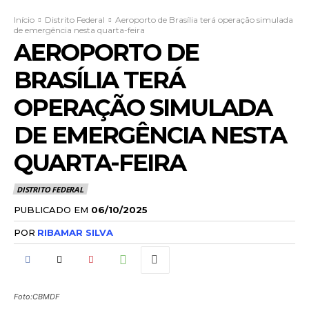
Início
Distrito Federal
Aeroporto de Brasília terá operação simulada
de emergência nesta quarta-feira
AEROPORTO DE
BRASÍLIA TERÁ
OPERAÇÃO SIMULADA
DE EMERGÊNCIA NESTA
QUARTA-FEIRA
DISTRITO FEDERAL
PUBLICADO EM
06/10/2025
POR
RIBAMAR SILVA
Foto:CBMDF