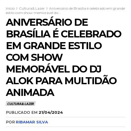
Início
Cultura& Lazer
Aniversário de Brasília é celebrado em grande
estilo com show memorável do...
ANIVERSÁRIO DE
BRASÍLIA É CELEBRADO
EM GRANDE ESTILO
COM SHOW
MEMORÁVEL DO DJ
ALOK PARA MULTIDÃO
ANIMADA
CULTURA& LAZER
PUBLICADO EM
21/04/2024
POR
RIBAMAR SILVA