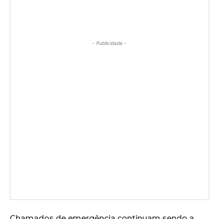
- Publicidade -
Chamados de emergência continuam sendo a