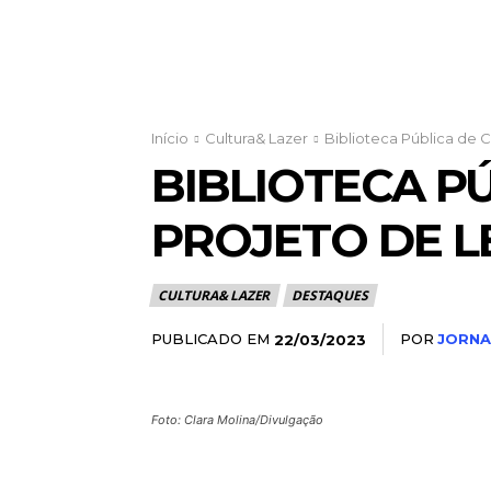
Início
Cultura& Lazer
Biblioteca Pública de C
BIBLIOTECA P
PROJETO DE L
CULTURA& LAZER
DESTAQUES
PUBLICADO EM
POR
JORNA
22/03/2023
Foto: Clara Molina/Divulgação