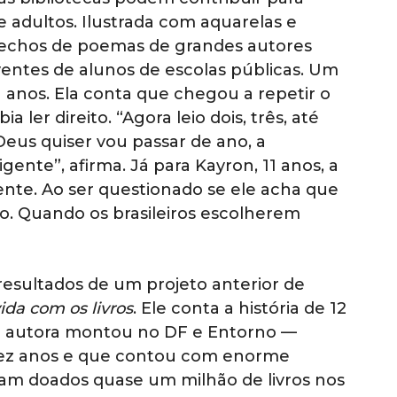
e adultos. Ilustrada com aquarelas e
a trechos de poemas de grandes autores
entes de alunos de escolas públicas. Um
1 anos. Ela conta que chegou a repetir o
 ler direito. “Agora leio dois, três, até
Deus quiser vou passar de ano, a
gente”, afirma. Já para Kayron, 11 anos, a
ente. Ao ser questionado se ele acha que
cho. Quando os brasileiros escolherem
s resultados de um projeto anterior de
ida com os livros
. Ele conta a história de 12
 a autora montou no DF e Entorno —
 dez anos e que contou com enorme
oram doados quase um milhão de livros nos