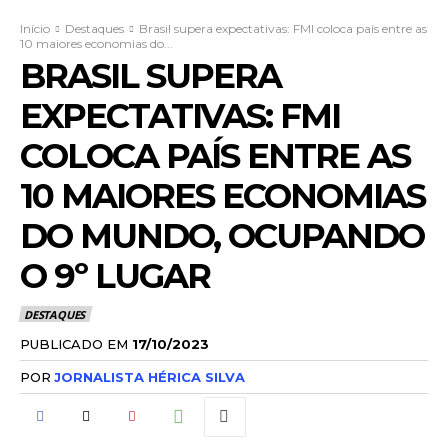
Início
Destaques
Brasil supera expectativas: FMI coloca país entre as
10 maiores economias do...
BRASIL SUPERA
EXPECTATIVAS: FMI
COLOCA PAÍS ENTRE AS
10 MAIORES ECONOMIAS
DO MUNDO, OCUPANDO
O 9º LUGAR
DESTAQUES
PUBLICADO EM
17/10/2023
POR
JORNALISTA HÉRICA SILVA