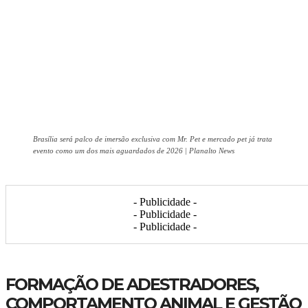
Brasília será palco de imersão exclusiva com Mr. Pet e mercado pet já trata
evento como um dos mais aguardados de 2026 | Planalto News
- Publicidade -
- Publicidade -
- Publicidade -
FORMAÇÃO DE ADESTRADORES,
COMPORTAMENTO ANIMAL E GESTÃO