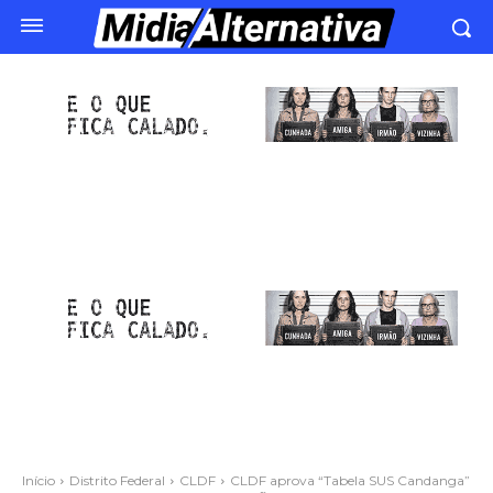
Início
Distrito Federal
CLDF
CLDF aprova “Tabela SUS Candanga”