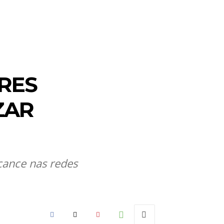
RES
ZAR
cance nas redes