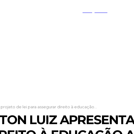
PESQUISAR
TO FEDERAL
MINAS GERAIS
GOIÁS
rojeto de lei para assegurar direito à educação...
ON LUIZ APRESENTA 