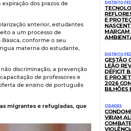
DISTRITO FE
a expiração dos prazos de
TECNOLO
REFLORE
E PROTE
arização anterior, estudantes
NASCENT
MARCAM 
ireito a um processo de
AMBIENT
o Básica, conforme o seu
 língua materna do estudante,
DISTRITO FE
GESTÃO 
LEÃO RE
 não discriminação, a prevenção
DÉFICIT 
a capacitação de professores e
E PROJE
2026 COM
a oferta de ensino de português
BILHÕES 
ças migrantes e refugiadas, que
CIDADES
CONDOMÍ
VIRAM A
COMBATE
VIOLÊNCI