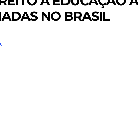
REITO À EDUCAÇÃO A
IADAS NO BRASIL
A