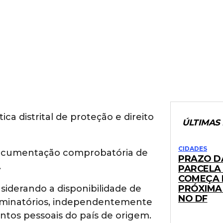
a distrital de proteção e direito
ÚLTIMAS 
CIDADES
e documentação comprobatória de
PRAZO D
.
PARCELA 
COMEÇA 
siderando a disponibilidade de
PRÓXIMA
NO DF
riminatórios, independentemente
tos pessoais do país de origem.