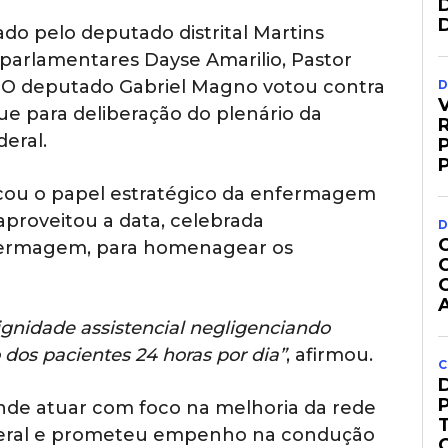
ado pelo deputado distrital Martins
arlamentares Dayse Amarilio, Pastor
. O deputado Gabriel Magno votou contra
D
gue para deliberação do plenário da
R
deral.
acou o papel estratégico da enfermagem
aproveitou a data, celebrada
D
fermagem, para homenagear os
gnidade assistencial negligenciando
os pacientes 24 horas por dia”
, afirmou.
C
de atuar com foco na melhoria da rede
ederal e prometeu empenho na condução