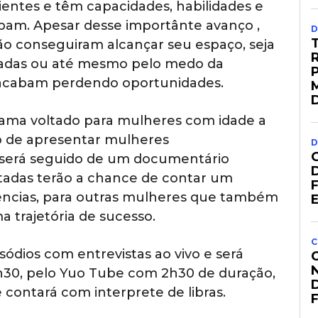
entes e têm capacidades, habilidades e
upam. Apesar desse importânte avanço ,
D
o conseguiram alcançar seu espaço, seja
gadas ou até mesmo pelo medo da
as acabam perdendo oportunidades.
ma voltado para mulheres com idade a
vo de apresentar mulheres
D
 será seguido de um documentário
stadas terão a chance de contar um
iências, para outras mulheres que também
 trajetória de sucesso.
C
ódios com entrevistas ao vivo e será
14h30, pelo Yuo Tube com 2h30 de duração,
contará com interprete de libras.