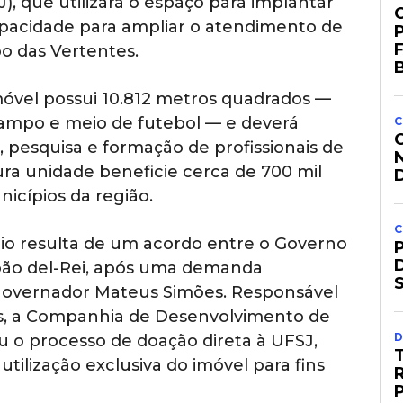
), que utilizará o espaço para implantar
apacidade para ampliar o atendimento de
o das Vertentes.
B
móvel possui 10.812 metros quadrados —
campo e meio de futebol — e deverá
C
, pesquisa e formação de profissionais de
ura unidade beneficie cerca de 700 mil
icípios da região.
C
io resulta de um acordo entre o Governo
João del-Rei, após uma demanda
governador Mateus Simões. Responsável
s, a Companhia de Desenvolvimento de
D
 o processo de doação direta à UFSJ,
ilização exclusiva do imóvel para fins