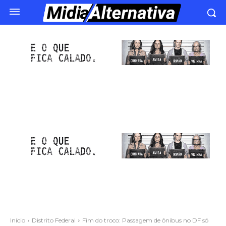
Início
Distrito Federal
Fim do troco: Passagem de ônibus no DF só