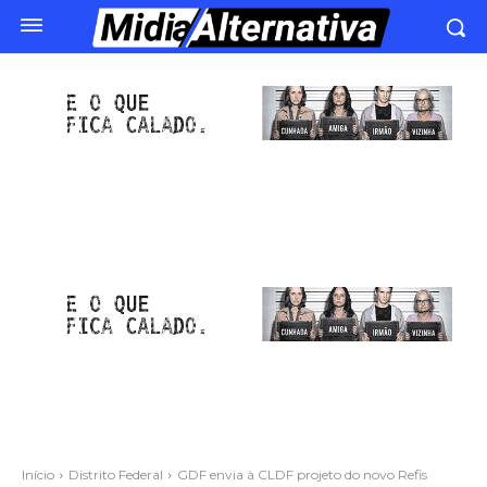
Início
Distrito Federal
GDF envia à CLDF projeto do novo Refis