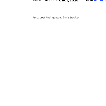
PUBLICADO EM
POR
REDAÇ
01/07/2026
Foto: Joel Rodrigues/Agência Brasília