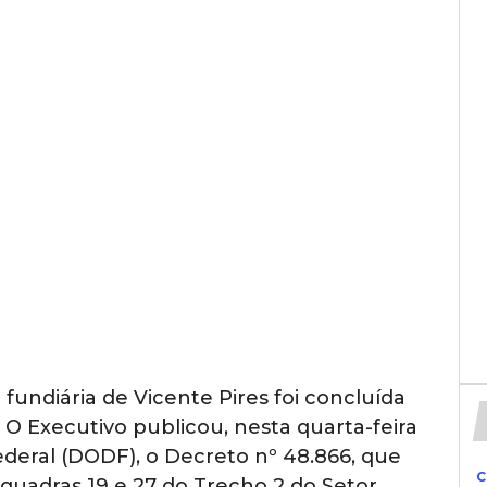
fundiária de Vicente Pires foi concluída
 O Executivo publicou, nesta quarta-feira
o Federal (DODF), o Decreto nº 48.866, que
C
 quadras 19 e 27 do Trecho 2 do Setor