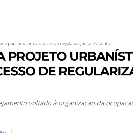
stico para área em processo de regularização em Vicente...
ZA PROJETO URBANÍS
CESSO DE REGULARIZ
nejamento voltado à organização da ocupaçã