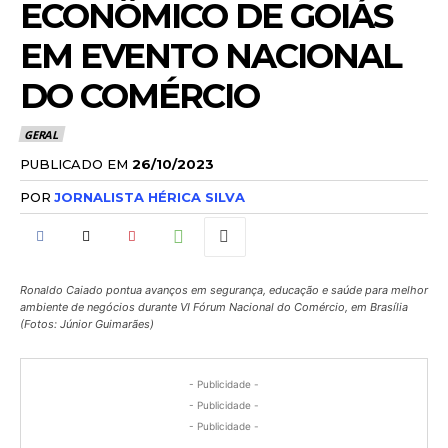
ECONÔMICO DE GOIÁS
EM EVENTO NACIONAL
DO COMÉRCIO
GERAL
PUBLICADO EM
26/10/2023
POR
JORNALISTA HÉRICA SILVA
Ronaldo Caiado pontua avanços em segurança, educação e saúde para melhor
ambiente de negócios durante VI Fórum Nacional do Comércio, em Brasília
(Fotos: Júnior Guimarães)
- Publicidade -
- Publicidade -
- Publicidade -