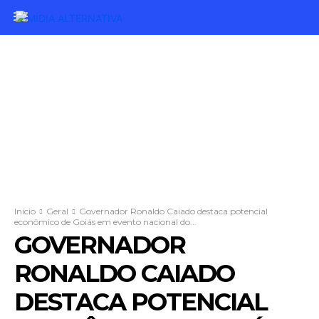
Início
Geral
Governador Ronaldo Caiado destaca potencial
econômico de Goiás em evento nacional do...
GOVERNADOR
RONALDO CAIADO
DESTACA POTENCIAL