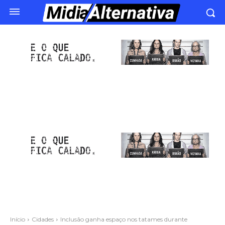
Início
Cidades
Inclusão ganha espaço nos tatames durante