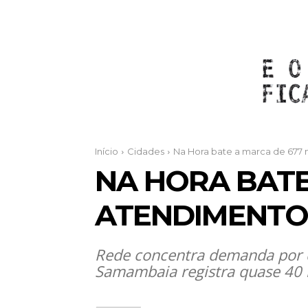
Início
Cidades
Na Hora bate a marca de 677 
NA HORA BATE
ATENDIMENTOS
Rede concentra demanda por d
Samambaia registra quase 40