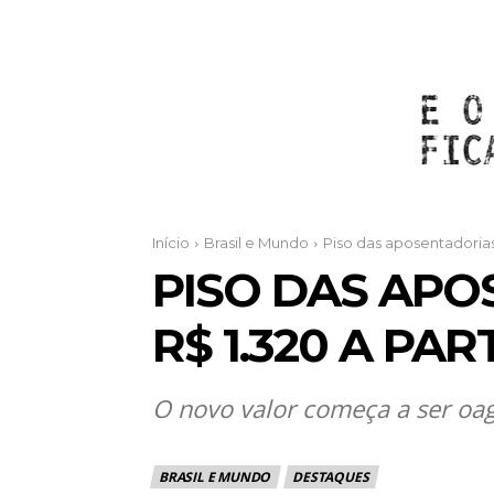
Início
Brasil e Mundo
Piso das aposentadorias 
PISO DAS APO
R$ 1.320 A PAR
O novo valor começa a ser oa
BRASIL E MUNDO
DESTAQUES