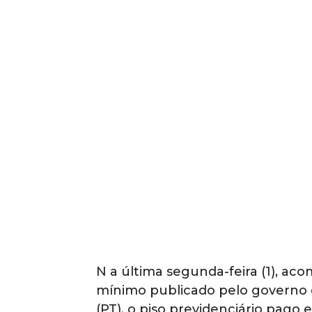
N a última segunda-feira (1), ac
mínimo publicado pelo governo do
(PT), o piso previdenciário pago