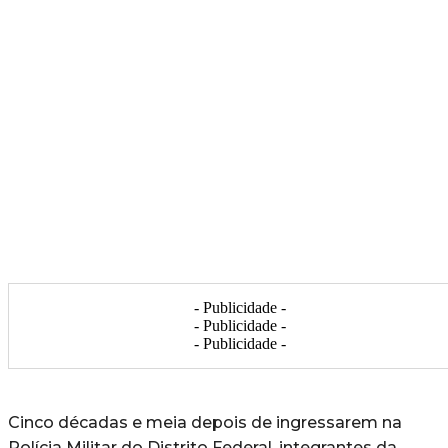
- Publicidade -
- Publicidade -
- Publicidade -
Cinco décadas e meia depois de ingressarem na
Polícia Militar do Distrito Federal, integrantes da