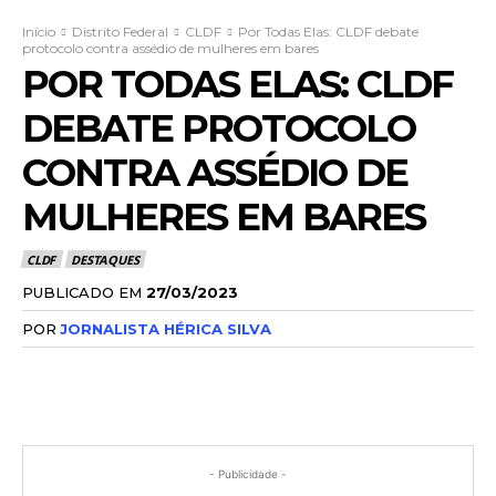
Início
Distrito Federal
CLDF
Por Todas Elas: CLDF debate
protocolo contra assédio de mulheres em bares
POR TODAS ELAS: CLDF
DEBATE PROTOCOLO
CONTRA ASSÉDIO DE
MULHERES EM BARES
CLDF
DESTAQUES
PUBLICADO EM
27/03/2023
POR
JORNALISTA HÉRICA SILVA
- Publicidade -