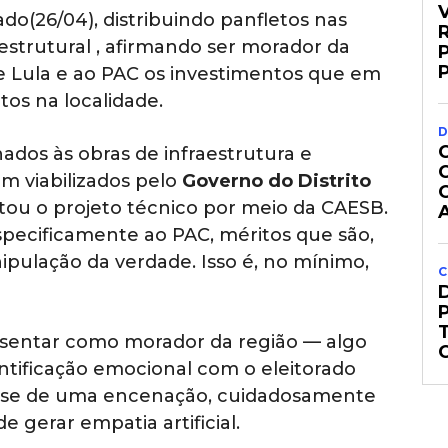
bado(26/04), distribuindo panfletos nas
R
strutural , afirmando ser morador da
te Lula e ao PAC os investimentos que em
os na localidade.
D
nados às obras de infraestrutura e
m viabilizados pelo
Governo do Distrito
tou o projeto técnico por meio da CAESB.
especificamente ao PAC, méritos que são,
ipulação da verdade. Isso é, no mínimo,
C
resentar como morador da região — algo
ntificação emocional com o eleitorado
ata-se de uma encenação, cuidadosamente
de gerar empatia artificial.