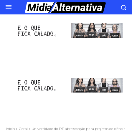
Início
Geral
Universidade do DF abre seleção para projetos de ciência