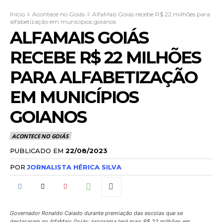
Início
Acontece no Goiás
AlfaMais Goiás recebe R$ 22 milhões para
alfabetização em municípios goianos
ALFAMAIS GOIÁS
RECEBE R$ 22 MILHÕES
PARA ALFABETIZAÇÃO
EM MUNICÍPIOS
GOIANOS
ACONTECE NO GOIÁS
PUBLICADO EM
22/08/2023
POR
JORNALISTA HÉRICA SILVA
Governador Ronaldo Caiado durante premiação das escolas que se
destacaram no AlfaMais Goiás: programa terá mais R$ 22 milhões em