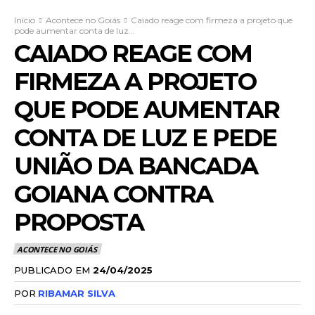
Início
Acontece no Goiás
Caiado reage com firmeza a projeto que
pode aumentar conta de luz...
CAIADO REAGE COM
FIRMEZA A PROJETO
QUE PODE AUMENTAR
CONTA DE LUZ E PEDE
UNIÃO DA BANCADA
GOIANA CONTRA
PROPOSTA
ACONTECE NO GOIÁS
PUBLICADO EM
24/04/2025
POR
RIBAMAR SILVA