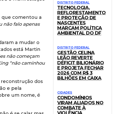
DISTRITO FEDERAL
TECNOLOGIA,
REFLORESTAMENTO
), que comentou a
E PROTEÇÃO DE
NASCENTES
u não falo apenas
MARCAM POLÍTICA
AMBIENTAL DO DF
judaram a mudar o
DISTRITO FEDERAL
tados está Martin
GESTÃO CELINA
ções não começam
LEÃO REVERTE
DÉFICIT BILIONÁRIO
 King “não caminhou
E PROJETA FECHAR
2026 COM R$ 3
BILHÕES EM CAIXA
 reconstrução dos
ão e pela
CIDADES
sobre um nome, é
CONDOMÍNIOS
VIRAM ALIADOS NO
COMBATE À
VIOLÊNCIA
 não é se calar mas