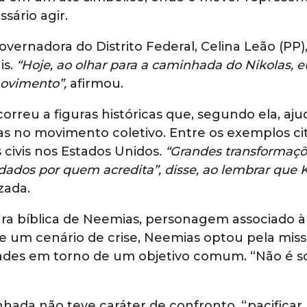
sário agir.
overnadora do Distrito Federal, Celina Leão (PP
is.
“Hoje, ao olhar para a caminhada do Nikolas, e
ovimento”,
afirmou.
ecorreu a figuras históricas que, segundo ela, a
as no movimento coletivo. Entre os exemplos ci
 civis nos Estados Unidos
. “Grandes transforma
dados por quem acredita”, disse, ao lembrar que
zada.
a bíblica de Neemias, personagem associado à
e um cenário de crise, Neemias optou pela miss
dades em torno de um objetivo comum. “Não é 
hada não teve caráter de confronto, “pacificar