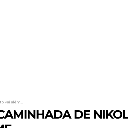
PESQUISAR
TO FEDERAL
MINAS GERAIS
GOIÁS
o vai além...
CAMINHADA DE NIKOL