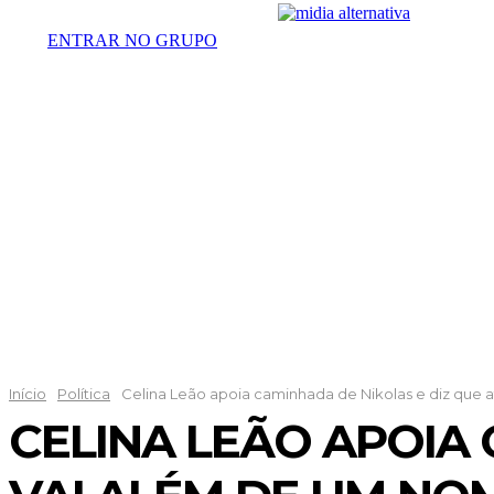
ENTRAR NO GRUPO
DESTAQUES
POLÍTICA
DISTRI
Início
Política
Celina Leão apoia caminhada de Nikolas e diz que at
CELINA LEÃO APOIA 