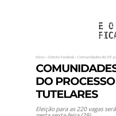
Início
Distrito Federal
Comunidades do DF par
COMUNIDADES 
DO PROCESSO
TUTELARES
Eleição para as 220 vagas será
nesta sexta-feira (29)