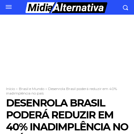
Início
Brasil e Mundo
Desenrola Brasil poderá reduzir em 40%
inadimplência no país
DESENROLA BRASIL
PODERÁ REDUZIR EM
40% INADIMPLÊNCIA NO