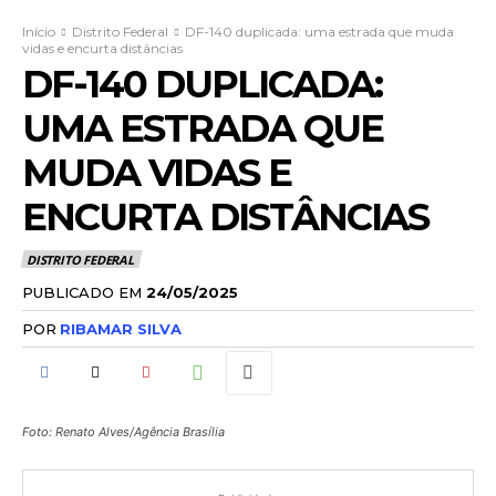
Início
Distrito Federal
DF-140 duplicada: uma estrada que muda
vidas e encurta distâncias
DF-140 DUPLICADA:
UMA ESTRADA QUE
MUDA VIDAS E
ENCURTA DISTÂNCIAS
DISTRITO FEDERAL
PUBLICADO EM
24/05/2025
POR
RIBAMAR SILVA
Foto: Renato Alves/Agência Brasília