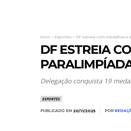
Início
Esportes
DF estreia com medalhas e e
DF ESTREIA C
PARALIMPÍADA
Delegação conquista 19 medalh
ESPORTES
PUBLICADO EM
POR
REDAÇ
20/11/2025