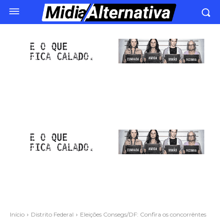
Início
Distrito Federal
Eleições Consegs/DF: Confira os concorrêntes