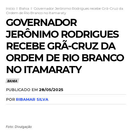
Início
Bahia
Governador Jerônimo Rodrigues recebe Grã-Cruz da
Ordem de Rio Branco no Itamaraty
GOVERNADOR
JERÔNIMO RODRIGUES
RECEBE GRÃ-CRUZ DA
ORDEM DE RIO BRANCO
NO ITAMARATY
BAHIA
PUBLICADO EM
28/05/2025
POR
RIBAMAR SILVA
Foto: Divulgação