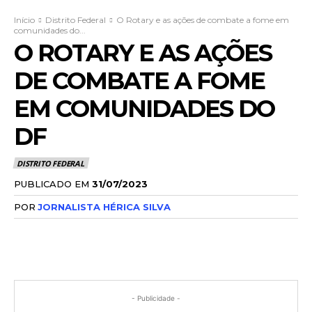
Início
Distrito Federal
O Rotary e as ações de combate a fome em
comunidades do...
O ROTARY E AS AÇÕES
DE COMBATE A FOME
EM COMUNIDADES DO
DF
DISTRITO FEDERAL
PUBLICADO EM
31/07/2023
POR
JORNALISTA HÉRICA SILVA
- Publicidade -