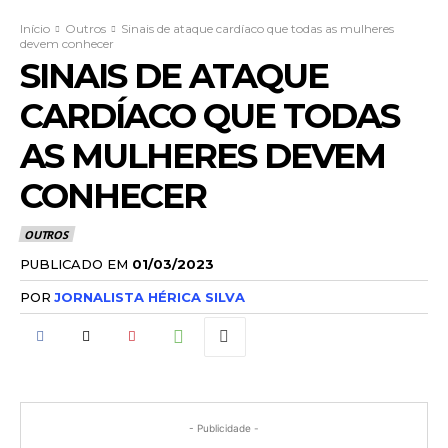
Início
Outros
Sinais de ataque cardíaco que todas as mulheres
devem conhecer
SINAIS DE ATAQUE
CARDÍACO QUE TODAS
AS MULHERES DEVEM
CONHECER
OUTROS
PUBLICADO EM
01/03/2023
POR
JORNALISTA HÉRICA SILVA
- Publicidade -