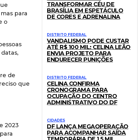
TRANSFORMAR CÉU DE
que
BRASÍLIA EM ESPETÁCULO
ramas para
DE CORES E ADRENALINA
e o
DISTRITO FEDERAL
VANDALISMO PODE CUSTAR
 pessoas
ATÉ R$ 100 MIL: CELINA LEÃO
 datas,
ENVIA PROJETO PARA
ENDURECER PUNIÇÕES
tre de
DISTRITO FEDERAL
reciso que
CELINA CONFIRMA
CRONOGRAMA PARA
OCUPAÇÃO DO CENTRO
ADMINISTRATIVO DO DF
CIDADES
de 2023
DF LANÇA MEGAOPERAÇÃO
PARA ACOMPANHAR SAÍDA
 para
TEMPORÁRIA DE 1,5 MIL