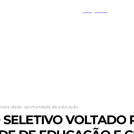
PESQUISAR
TO FEDERAL
MINAS GERAIS
GOIÁS
rceira idade: oportunidade de educação...
 SELETIVO VOLTADO 