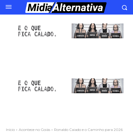
Início
Acontece no Goiás
Ronaldo Caiado e o Caminho para 2026