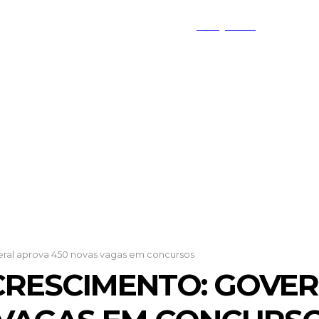
PESQUISAR
TO FEDERAL
MINAS GERAIS
GOIÁS
eral aprova 450 novas vagas em concursos
CRESCIMENTO: GOVE